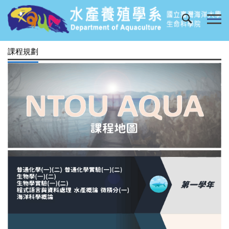
跳
到
主
要
課程規劃
內
容
區