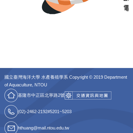
電
國立臺灣海洋大學 水產養殖學系
Copyright © 2019 Department
of Aquaculture, NTOU
基隆市中正區北寧路2號
(02)-2462-2192#5201~5203
hthuang@mail.ntou.edu.tw