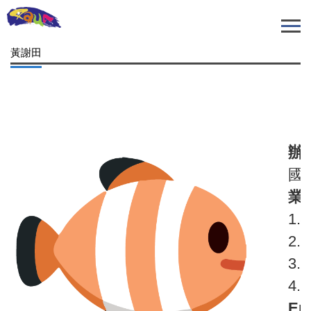
跳
到
主
黃謝田
要
內
容
區
辦
國
業
1
2
3
4
Em