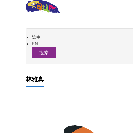
跳
到
主
關於本系
系所成員
招生資訊
課程資訊
要
內
容
繁中
區
EN
搜索
林雅真