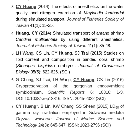
CY Huang
(2014) The effects of anesthetics on the water
quality and nitrogen excretion of
Maylandia lombardoi
during simulated transport.
Journal of Fisheries Society of
Taiwan
41(1): 15-25.
Huang, CY
(2014) Simulated transport of amano shrimp
Caridina multidentata
by using different anesthetics.
Journal of Fisheries Society of Taiwan
41(1): 35-48.
LH Wang, CS Lin,
CY Huang
, SJ Tsai (2015) Studies on
lipid content and composition in banded coral shrimp
(
Stenopus hispidus
) embryos.
Journal of Crustacean
Biology
35(5): 622-626. (SCI)
G Chong, SJ Tsai, LH Wang,
CY Huang
, CS Lin (2016)
Cryopreservation of the gorgonian endosymbiont
symbiodinium.
Scientific Reports
6: 18816: 1-9.
DOI:10.1038/srep18816. ISSN: 2045-2322 (SCI)
CY Huang
*, B Lin, KW Chang, SS Sheen (2015) LD
of
50
gamma ray irradiation employed in Sulawesi medaka
Oryzias woworae
.
Journal of Marine Science and
Technology
24(3): 645-647. ISSN: 1023-2796 (SCI)