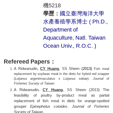
機5218
學歷：
國立臺灣海洋大學
水產養殖學系博士 ( Ph.D.,
Department of
Aquaculture, Natl. Taiwan
Ocean Univ., R.O.C. )
Refereed Papers：
A Ridwanudin,
CY Huang
, SS Sheen
(2013)
Fish meal
replacement by soybean meal in the diets for hybrid red snapper
(
Lutjanus argentimaculatus
x
Lutjanus sebae
).
Journal of
Fisheries Society of Taiwan
.
A Ridwanudin,
CY Huang
, SS Sheen (2013)
The
feasibility of poultry by-product meal as partial
replacement of fish meal in diets for orange-spotted
grouper
Epinephelus coioides
.
Journal of Fisheries
Society of Taiwan
.