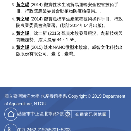
黃之暘
(2014)
觀賞性水生物貿易運輸安全控管技術手
冊。行政院農業委員會動植物防疫檢疫局。。
黃之暘
(2014)
觀賞魚標準生產流程技術操作手冊。行政
院農業委員會漁業署。
(
預計
2014
年
04
月出版
)
。
黃之暘
、沈士新
(2015)
觀賞水族發展現況、創新技術與
前瞻趨勢。
海大漁推
44
：
1-55
。
黃之暘
(2015)
淡水
NANO
微型水族箱。威智文化科技出
版股份有限公司。臺北，臺灣。
國立臺灣海洋大學 水產養殖學系
Copyright © 2019 Department
of Aquaculture, NTOU
基隆市中正區北寧路2號
(02)-2462-2192#5201~5203