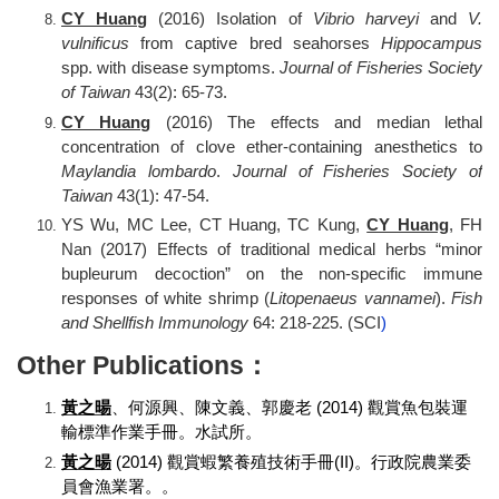
CY Huang
(2016) Isolation of
Vibrio harveyi
and
V.
vulnificus
from captive bred seahorses
Hippocampus
spp. with disease symptoms.
Journal of Fisheries Society
of Taiwan
43(2): 65-73.
CY Huang
(2016) The effects and median lethal
concentration of clove ether-containing anesthetics to
Maylandia lombardo
.
Journal of Fisheries Society of
Taiwan
43(1): 47-54.
YS Wu, MC Lee, CT Huang, TC Kung,
CY Huang
, FH
Nan (2017) Effects of traditional medical herbs “minor
bupleurum decoction” on the non-specific immune
responses of white shrimp (
Litopenaeus vannamei
).
Fish
and Shellfish Immunology
64: 218-225. (SCI
)
Other Publications：
黃之暘
、何源興、陳文義、郭慶老
(2014)
觀賞魚包裝運
輸標準作業手冊。水試所。
黃之暘
(2014)
觀賞蝦繁養殖技術手冊
(II)
。行政院農業委
員會漁業署。。