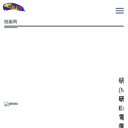
跳
到
主
陸振岡
要
內
容
區
研
(
Mo
研
Em
電
學