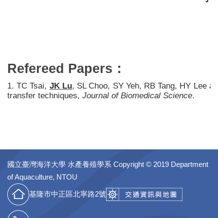
Refereed Papers：
1. TC Tsai,
JK Lu
, SL Choo, SY Yeh, RB Tang, HY Lee and
transfer techniques,
Journal of Biomedical Science
.
國立臺灣海洋大學 水產養殖學系
Copyright © 2019 Department
of Aquaculture, NTOU
基隆市中正區北寧路2號